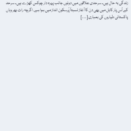
زندگی بہ حال ہیں۔ سرحدی علاقوں میں دونوں جانب پہرہ دار چوکس کھڑے ہیں۔ سرحد
کے اُس پار کابل میں بھی دن کا آغاز نسبتاً پُرسکون انداز میں ہوا ہے، اگرچہ رات بھر وہاں
پاکستانی طیاروں کی بمباری […]