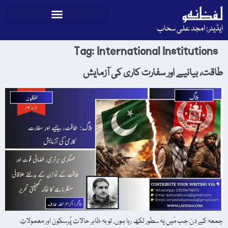
ایڈیٹر: امجد علی سحاب
Tag:
International Institutions
طاقت، بیانیے اور سفارت کاری کی آزمایش
جمعہ کے دن جب مَیں یہ سطور لکھ رہا ہوں، تو بہ ظاہر حالات پُرسکون اور معمولاتِ