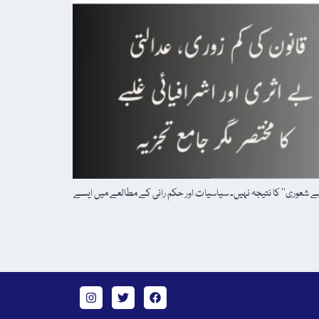
بے شعوری‘‘ کا نتیجہ نہیں۔ سیاسیات اور حکم رانی کے مطالعے میں ایسے