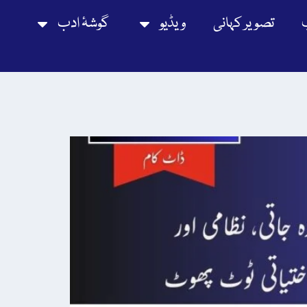
تصویر کہانی
ویڈیو
گوشۂ ادب