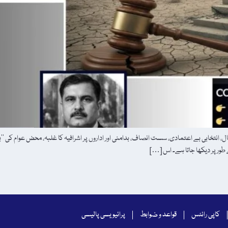
 انتخابی بے اعتمادی، سست انصاف، بدامنی اور اداروں پر اشرافیہ کا غلبہ، محض عوام کی ’’
کاپی رائٹس
قواعد و ضوابط
پرائیویسی پالیسی