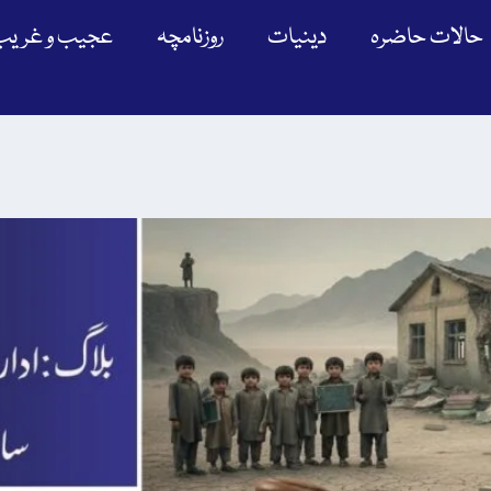
حالات حاضرہ
دینیات
روزنامچہ
عجیب و غریب