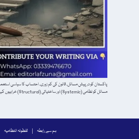
پاکستان کو درپیش مسائل، قانون کی کم زوری، احتساب کا سیاسی استعمال،
مسائل کو نظامی (Systemic) اور ساختیاتی (Structural) خرابیوں کے طور پر دیکھا جاتا ہے۔ اس […]
ہم سے رابطہ
لفظونہ انتظامیہ