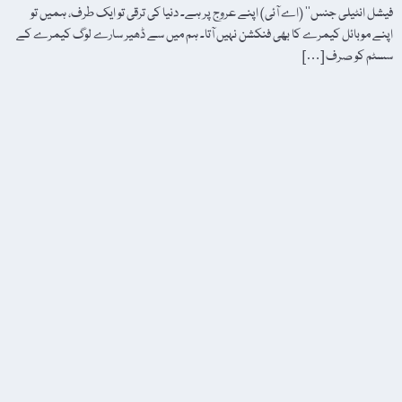
فیشل انٹیلی جنس‘‘ (اے آئی) اپنے عروج پر ہے۔ دنیا کی ترقی تو ایک طرف، ہمیں تو
اپنے موبائل کیمرے کا بھی فنکشن نہیں آتا۔ ہم میں سے ڈھیر سارے لوگ کیمرے کے
سسٹم کو صرف […]