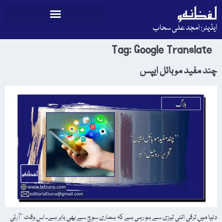
ایڈیٹر: امجد علی سحاب
Tag:
Google Translate
چند مفید موبائل ایپس
دنیا میں ترقی اتنی تیزی سے ہو رہی ہے کہ ہماری سوچ سے بھی باہر ہے۔ اس وقت ’’آرٹی