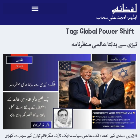
ایڈیٹر: امجد علی سحاب
Tag:
Global Power Shift
تیزی سے بدلتا عالمی منظرنامہ
20ویں صدی کے اختتام تک عالمی سیاست ایک نازک مگر قائم توازن کے سہارے کھڑی