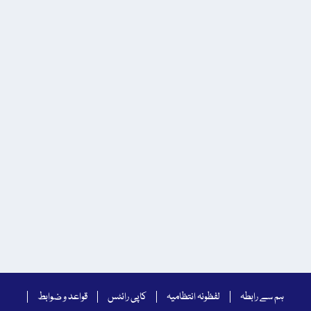
ہم سے رابطہ
لفظونہ انتظامیہ
کاپی رائٹس
قواعد و ضوابط