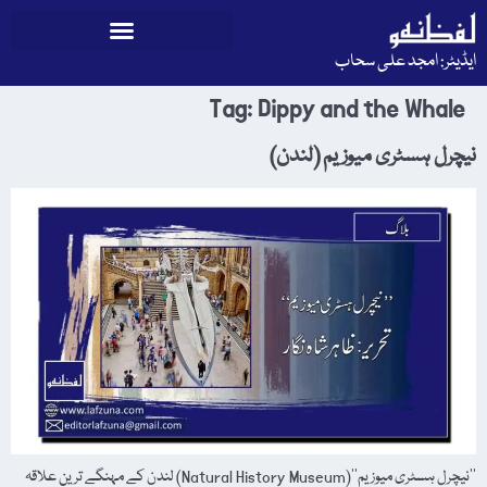
ایڈیٹر: امجد علی سحاب
Tag:
Dippy and the Whale
نیچرل ہسٹری میوزیم (لندن)
’’نیچرل ہسٹری میوزیم‘‘(Natural History Museum) لندن کے مہنگے ترین علاقہ