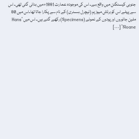
جنوبی کیسنگٹن میں واقع ہے۔ اس کی موجودہ عمارت 1881ء میں بنائی گئی تھی۔ اس
سے پہلے اس کو برٹش میوزیم (نیچرل ہسٹری) کے نام سے پکارا جاتا تھا۔اس میں 80
ملین جانوروں اور پودوں کے نمونے (Specimens) رکھے گئے ہیں۔ اس میں "Hans
Sloane” […]