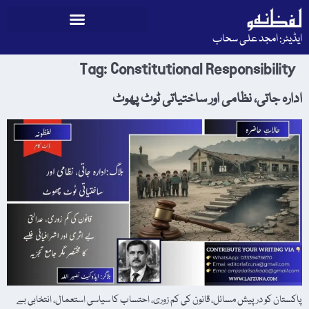
ایڈیٹر: امجد علی سحاب
Tag:
Constitutional Responsibility
ادارہ جاتی، نظامی اور ساختیاتی ٹوٹ پھوٹ
پاکستان کو درپیش مسائل، قانون کی کم زوری، احتساب کا سیاسی استعمال، انتخابی بے