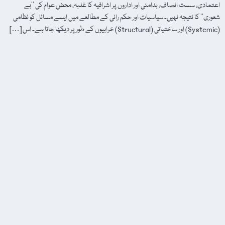
اعتمادی، سست انصاف، بدامنی اور اداروں پر اشرافیہ کا غلبہ، محض عوام کی ’’بے
شعوری‘‘ کا نتیجہ نہیں۔ سیاسیات اور حکم رانی کے مطالعے میں ایسے مسائل کو نظامی
(Systemic) اور ساختیاتی (Structural) خرابیوں کے طور پر دیکھا جاتا ہے۔ اس […]