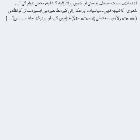
اعتمادی، سست انصاف، بدامنی اور اداروں پر اشرافیہ کا غلبہ، محض عوام کی ’’بے
شعوری‘‘ کا نتیجہ نہیں۔ سیاسیات اور حکم رانی کے مطالعے میں ایسے مسائل کو نظامی
(Systemic) اور ساختیاتی (Structural) خرابیوں کے طور پر دیکھا جاتا ہے۔ اس […]