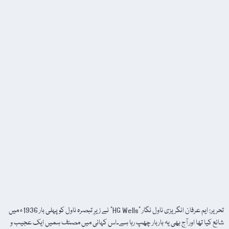
تحریر: ایم عرفان انگریزی ناول نگار "HG Wells” نے زیرِ تبصرہ ناول کو پہلی بار 1936ء میں
شائع کیا تھا اور آج بھی یہ باربار چھپ رہا ہے۔اس کہانی میں مصنف ہمیں ایک عجیب و