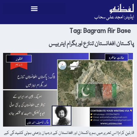
ایڈیٹر: امجد علی سحاب
Tag:
Bagram Air Base
پاکستان افغانستان تنازع اور بگرام ایئربیس
قارئینِ کرام! اس تحریر میں ہم پاکستان اور افغانستان کے درمیان بڑھتی ہوئی کشیدگی کے