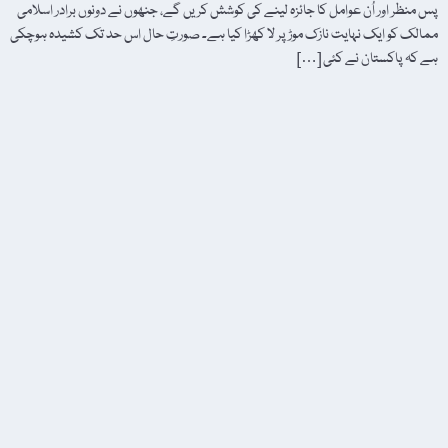
پس منظر اور اُن عوامل کا جائزہ لینے کی کوشش کریں گے، جنھوں نے دونوں برادر اسلامی
ممالک کو ایک نہایت نازک موڑ پر لا کھڑا کیا ہے۔ صورتِ حال اس حد تک کشیدہ ہوچکی
ہے کہ پاکستان نے کئی […]