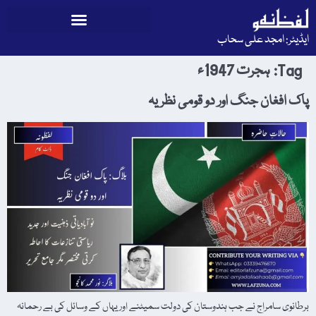
ایڈیٹر: امجد علی سحاب
Tag:
ہجرت 1947ء
پاک افغان جنگ اور دو قومی نظریہ
برطانوی سامراج نے جب ہندوستان کی دولت سمیٹنے اور یہاں کے وسائل کی بے رحمانہ