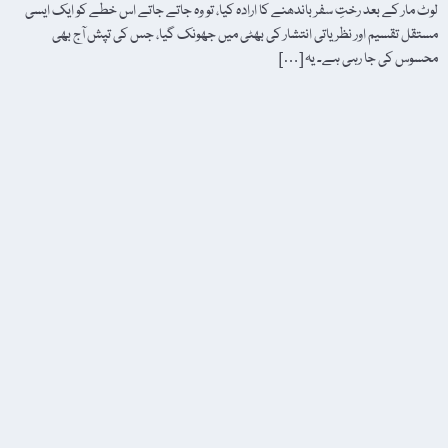
لوٹ مار کے بعد رختِ سفر باندھنے کا ارادہ کیا، تو وہ جاتے جاتے اس خطے کو ایک ایسی
مستقل تقسیم اور نظریاتی انتشار کی بھٹی میں جھونک گیا، جس کی تپش آج بھی
محسوس کی جا رہی ہے۔ یہ […]