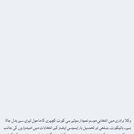
وکلا برادری میں انتخابی موسم نمودار ہوتے ہی کورٹ کچہری کا ماحول تیزی سے بدل جاتا
ہے۔ ہائیکورٹ، ضلعی اور تحصیل بار ایسوسی ایشنز کے انتخابات میں امیدواروں کی جانب