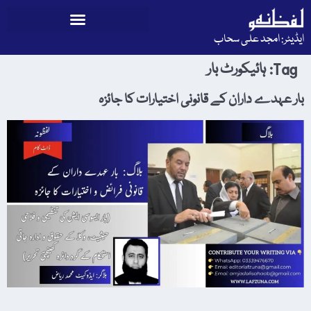
ایڈیٹر: امجد علی سحاب
Tag:
ہائیکورٹ بار
بار عہدے داران کے قانونی اختیارات کا جائزہ