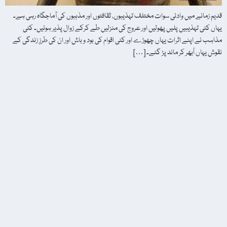
قدیم زمانے میں وادئی سوات مختلف تہذیبوں، ثقافتوں اور مذہبوں کی آماجگاہ رہی ہے۔
یہاں کئی تہذیبیں پلیں پھولیں اور عروج کی منزلیں طے کرکے زوال پذیر ہوئیں۔ کئی
مذاہب نے اپنے اثرات یہاں چھوڑے اور کئی اقوام کی بود و باش اور ان کی طرزِ زندگی کے
نقوش یہاں اُبھر کر ماند پڑ گئے۔ […]