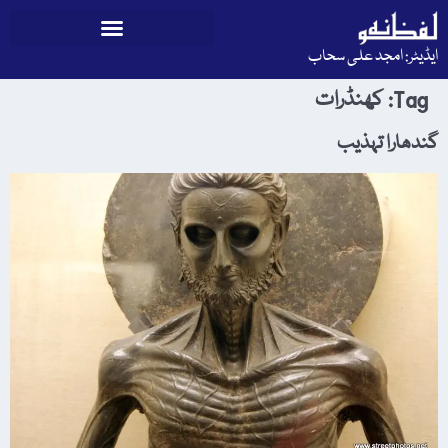
ایڈیٹر: امجد علی سحاب
Tag:
کھنڈرات
گندھارا تہذیب