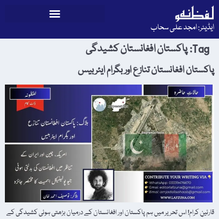
ایڈیٹر: امجد علی سحاب
Tag:
پاکستان افغانستان کشیدگی
پاکستان افغانستان تنازع اور بگرام ایئربیس
قارئینِ کرام! اس تحریر میں ہم پاکستان اور افغانستان کے درمیان بڑھتی ہوئی کشیدگی کے