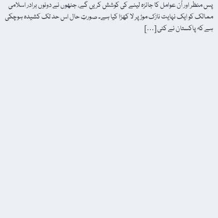
پس منظر اور اُن عوامل کا جائزہ لینے کی کوشش کریں گے، جنھوں نے دونوں برادر اسلامی
ممالک کو ایک نہایت نازک موڑ پر لا کھڑا کیا ہے۔ صورتِ حال اس حد تک کشیدہ ہوچکی
ہے کہ پاکستان نے کئی […]