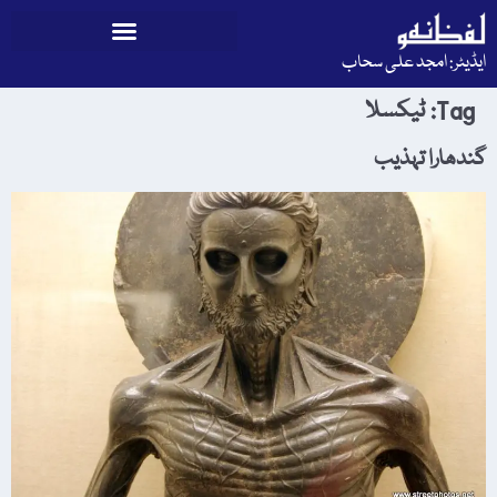
ایڈیٹر: امجد علی سحاب
Tag:
ٹیکسلا
گندھارا تہذیب