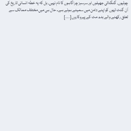
چوٹیوں، گنگناتی جھیلوں اور سرسبز چراگاہوں کا نام نہیں، بل کہ یہ خطہ انسانی تاریخ کی
اَن گنت تہوں کو اپنے دامن میں سمیٹے ہوئے ہے۔ حال ہی میں مختلف ممالک سے
تعلق رکھنے والے بدھ مت کے پیروکاروں […]