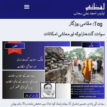
ایڈیٹر: امجد علی سحاب
Tag:
مقامی روزگار
سوات: گندھارا ورثہ اور معاشی امکانات
​سوات کی وادی، جسے مشرق کا سوئٹزرلینڈ کہا جاتا ہے، محض بلند و بالا برف پوش