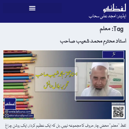
ایڈیٹر: امجد علی سحاب
Tag:
معلم
استاد محترم محمد شعیب صاحب
لفظ ’’معلم‘‘ محض چار حروف کا مجموعہ نہیں، بل کہ ایک عظیم کردار، ایک روشن چراغ