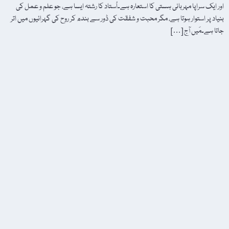
اور ایک سراپا مہربانی ہستی کا استعارہ ہے۔اُستاد کا رشتہ ایسا ہے، جو علم و عمل کی
بنیاد پر استوار ہوتا ہے، مگر محبت و شفقت کی ڈور سے بندھ کر روح کی گہرائیوں میں اتر
جاتا ہے۔مَیں آج […]