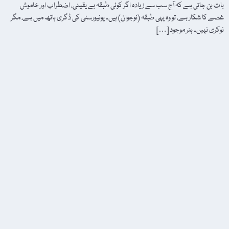
بات بن جاتی ہے کہ آج سب سے زیادہ اگر کوئی طبقہ بے یقینی، اضطراب اور خاموش
غصے کا شکار ہے، تو وہ یہی طبقہ (نوجوان) ہیں۔ یونیورسٹی کی ڈگری ہاتھ میں ہے، مگر
نوکری نہیں۔ ہنر موجود […]