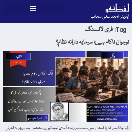
ایڈیٹر: امجد علی سحاب
Tag:
فری لانسنگ
نوجوان ناکام ہے یا سرمایہ دارانہ نظام؟
کہا جاتا ہے کہ پاکستان میں سب سے زیادہ آبادی نوجوانوں پر مشتمل ہے۔ پھر یہ قدرتی