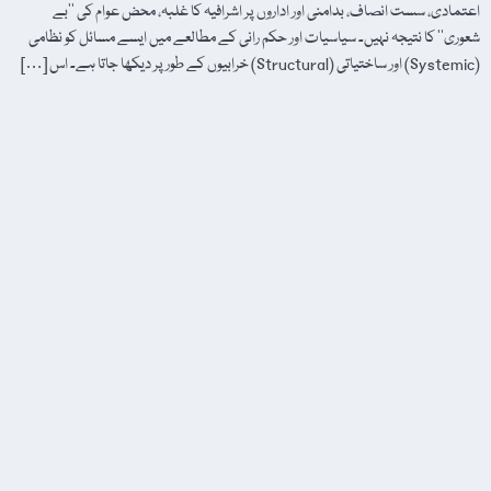
اعتمادی، سست انصاف، بدامنی اور اداروں پر اشرافیہ کا غلبہ، محض عوام کی ’’بے
شعوری‘‘ کا نتیجہ نہیں۔ سیاسیات اور حکم رانی کے مطالعے میں ایسے مسائل کو نظامی
(Systemic) اور ساختیاتی (Structural) خرابیوں کے طور پر دیکھا جاتا ہے۔ اس […]