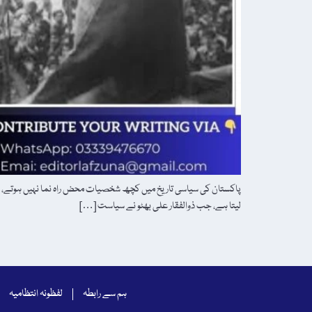
لیتا ہے، جب ذوالفقار علی بھٹو نے سیاست […]
ہم سے رابطہ
لفظونہ انتظامیہ