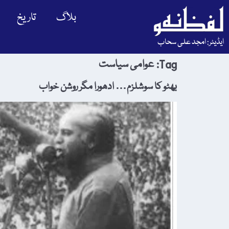
بلاگ
تاریخ
ایڈیٹر: امجد علی سحاب
Tag:
عوامی سیاست
بھٹو کا سوشلزم… ادھورا مگر روشن خواب‎