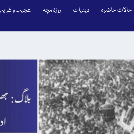
حالات حاضرہ
دینیات
روزنامچہ
عجیب و غریب