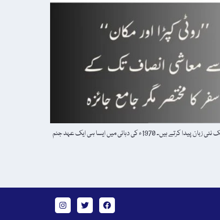
پاکستان کی سیاسی تاریخ میں کچھ شخصیات محض راہ نما نہیں ہوتے، بل کہ عہد بن جاتے ہیں۔ وہ اپنے زمانے سے آگے کا خواب دیکھتے ہیں اور عوام کے شعور میں ایک نئی زبان پیدا کرتے ہیں۔ 1970ء کی دہائی میں ایسا ہی ایک عہد جنم