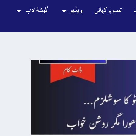
تصویر کہانی
ویڈیو
گوشۂ ادب