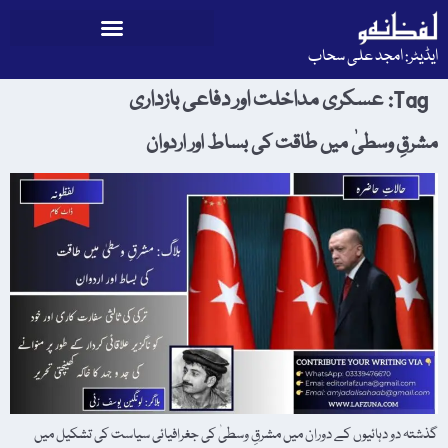
ایڈیٹر: امجد علی سحاب
Tag:
عسکری مداخلت اور دفاعی بازداری
مشرقِ وسطیٰ میں طاقت کی بساط اور اردوان
گذشتہ دو دہائیوں کے دوران میں مشرقِ وسطیٰ کی جغرافیائی سیاست کی تشکیل میں