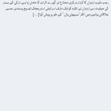
رجب طیب اردوان کا کردار مرکزی، متنازع اور گہرے اثرات کا حامل رہا ہے۔ ترکی کے صدر
کی حیثیت سے اردوان نے انقرہ کو ایک طرف اسرائیلی اسٹریٹجک توسیع پسندی، جسے
علاقائی بیانیے میں اکثر’’صیہونی وژن‘‘ کے طور پر پیش کیا […]