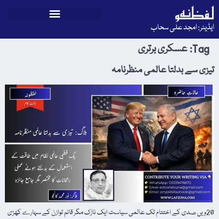
ایڈیٹر: امجد علی سحاب
Tag:
عسکری برتری
تیزی سے بدلتا عالمی منظرنامہ
20ویں صدی کے اختتام تک عالمی سیاست ایک نازک مگر قائم توازن کے سہارے کھڑی