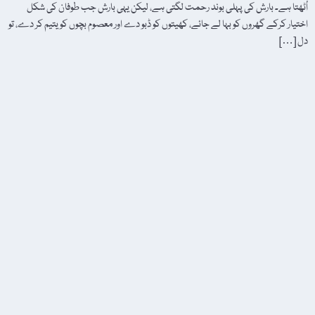
اُٹھتا ہے۔ بارش کی پہلی بوند رحمت لگتی ہے، لیکن یہی بارش جب طوفان کی شکل
اختیار کرکے گھروں کو بہا لے جائے، کھیتوں کو ڈبو دے اور معصوم بچوں کو یتیم کر دے، تو
دل […]