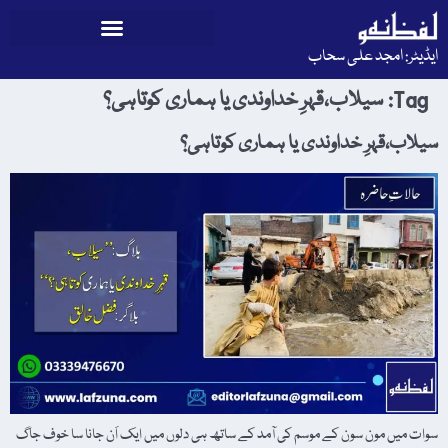
ایڈیٹر: امجد علی سحاب
Tag:
سیلاب،قہرِ خداوندی یا ہماری کوتاہی؟
سیلاب،قہرِ خداوندی یا ہماری کوتاہی؟
سوات میں مون سون کے موسم کی آمد کے ساتھ ہی دلوں میں ایک اَن جانا سا خوف جاگ