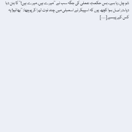
شو چل رہا ہے۔ بس حکمتِ عملی کی جگہ سب نے ’’میرے ہیں، میرے ہیں!‘‘ کا بٹن دبا
دیا۔در اصل ہوا کچھ یوں کہ اسپیکر نے اسمبلی میں چند نوٹ لہرا کر پوچھا: ’’بھائیو! یہ
کس کے پیسے […]