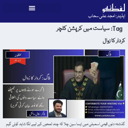
ایڈیٹر: امجد علی سحاب
Tag:
سیاست میں کرپشن کلچر
کردار کا زوال
گذشتہ دنوں قومی اسمبلی میں ایسا سین چلا کہ چند لمحوں کے لیے لگا شاید کوئی گیم