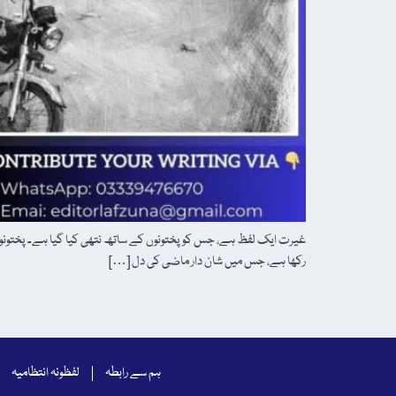
غیرت ایک لفظ ہے، جس کو پختونوں کے ساتھ نتھی کیا گیا ہے۔ پختونوں 
رکھا ہے، جس میں شان دار ماضی کی دل […]
ہم سے رابطہ
لفظونہ انتظامیہ