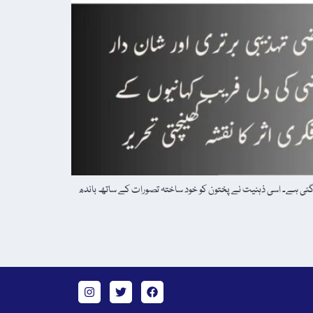
 گئی ہے۔ اسی ذہنیت نے پختون کو خود ساختہ تصورات کے ساتھ باندھ