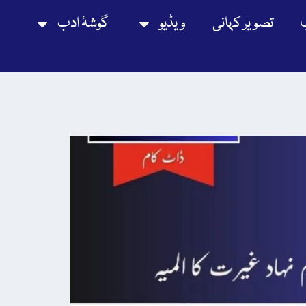
تصویر کہانی
ویڈیو
گوشۂ ادب