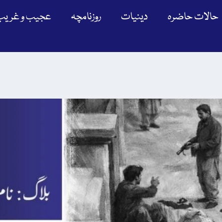
حالات حاضرہ
دینیات
روزنامچہ
عجیب و غریب