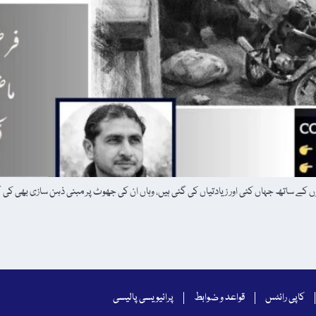
کے ساتھ جہاں کئی اور زیادتیاں کی گئی ہیں، وہاں ان کی جھوٹ پر مبنی ذہن سازی بھی کی
کاپی رائٹس
قواعد و ضوابط
پرائیویسی پالیسی