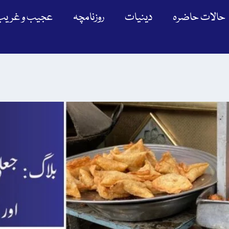
حالات حاضرہ
دینیات
روزنامچہ
عجیب و غریب