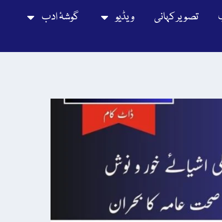
تصویر کہانی
ویڈیو
گوشۂ ادب