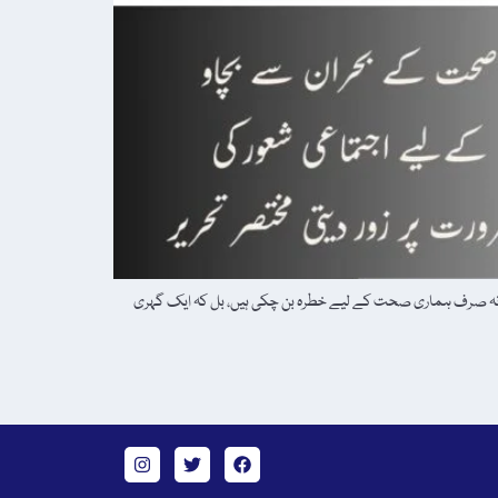
یں، نہ صرف ہماری صحت کے لیے خطرہ بن چکی ہیں، بل کہ ایک گہری