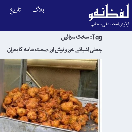
بلاگ
تاریخ
ایڈیٹر: امجد علی سحاب
Tag:
سخت سزائیں
جعلی اشیائے خور و نوش اور صحت عامہ کا بحران