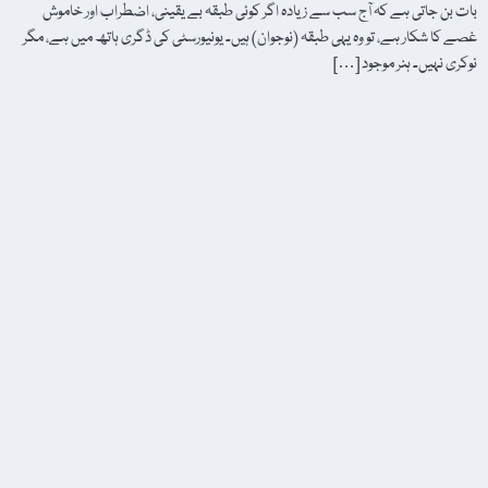
بات بن جاتی ہے کہ آج سب سے زیادہ اگر کوئی طبقہ بے یقینی، اضطراب اور خاموش
غصے کا شکار ہے، تو وہ یہی طبقہ (نوجوان) ہیں۔ یونیورسٹی کی ڈگری ہاتھ میں ہے، مگر
نوکری نہیں۔ ہنر موجود […]