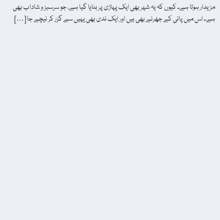
مزیدار ہوتا ہے۔ کیوں کہ یہ شہر بھی ایک پہاڑی پر بنایا گیا ہے، جو سرسبز و شاداب بھی
ہے۔ اس میں پانی کے جھرنے بھی ہیں اور ایک ندی بھی یہیں سے گزر کر نیچے جا […]