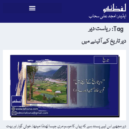
ایڈیٹر: امجد علی سحاب
Tag:
ریاست دیر
دیر تاریخ کے آئینے میں
دیر مجھے اس لیے پسند ہے کہ یہاں کا موسم مری جیسا ٹھنڈا میٹھا، خوش گوار اور بہت