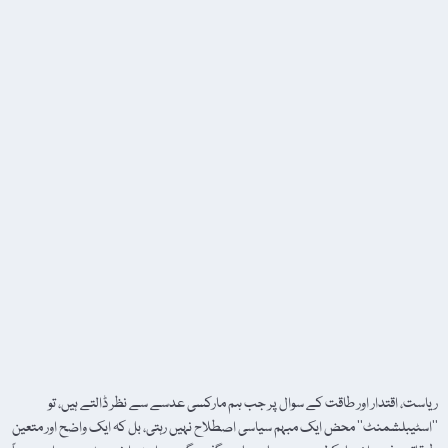
ریاست، اقتدار اور طاقت کے سوال پر جب ہم مارکسی عدسے سے نظر ڈالتے ہیں، تو
’’اسٹیبلشمنٹ‘‘ محض ایک مبہم سیاسی اصطلاح نہیں رہتی، بل کہ ایک واضح اور متعین