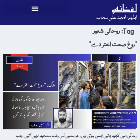
ایڈیٹر: امجد علی سحاب
Tag:
روحانی شعور
’’روغ صحت اختر دے‘‘
زندگی میں کچھ باتیں ایسی ہوتی ہیں، جو ہمیں اُس وقت سمجھ نہیں آتیں، جب