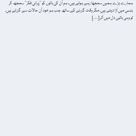
ہمارے بڑے ہمیں سمجھا رہے ہوتے ہیں۔ ہم اُن کی باتوں کو ’’پرانی فکر‘‘ سمجھ کر
ہنسی میں اُڑا دیتے ہیں، مگر وقت گزرنے کے ساتھ جب ہم خود اُن حالات سے گزرتے ہیں،
تو وہی باتیں دل میں اُتر […]