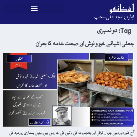
ایڈیٹر: امجد علی سحاب
Tag:
دو نمبری
جعلی اشیائے خور و نوش اور صحت عامہ کا بحران
آج کے دور میں جہاں ترقی اور جدیدیت کی باتیں کی جا رہی ہیں، وہیں ہماری روزمرہ کی