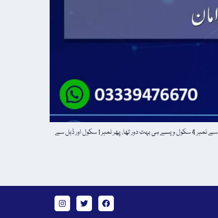
گورنمنٹ ہائی سکول نمبر 4 مینگورہ سے میرے والد صاحب مجھے اُٹھا کر محتاج ہیڈ ماسٹر (مرحوم) کے سکول بھیجنے لگے۔ ہمارا گھرگل کدہ نمبر 2 میں تھا، جہاں سے نمبر 4 سکول ویسے ہی بہت دور تھا، پھر نمبر 1 سکول اور ڈبل سے