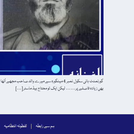
بھی زیادہ فاصلے پر…… لیکن ایک تو محتاج ہیڈ ماسٹر […]
ہم سے رابطہ
لفظونہ انتظامیہ