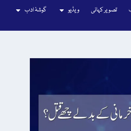
تصویر کہانی
ویڈیو
گوشۂ ادب