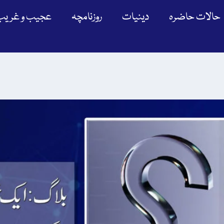
حالات حاضرہ
دینیات
روزنامچہ
عجیب و غریب