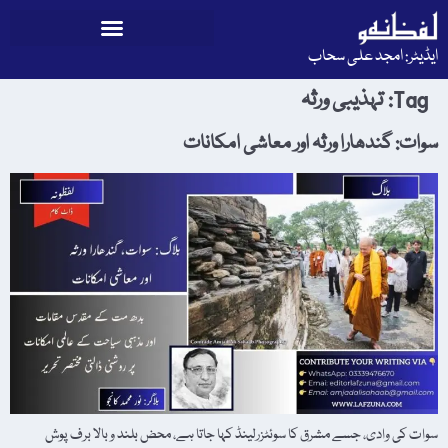
ایڈیٹر: امجد علی سحاب
Tag:
تہذیبی ورثہ
سوات: گندھارا ورثہ اور معاشی امکانات
​سوات کی وادی، جسے مشرق کا سوئٹزرلینڈ کہا جاتا ہے، محض بلند و بالا برف پوش