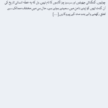
چوٹیوں، گنگناتی جھیلوں اور سرسبز چراگاہوں کا نام نہیں، بل کہ یہ خطہ انسانی تاریخ کی
اَن گنت تہوں کو اپنے دامن میں سمیٹے ہوئے ہے۔ حال ہی میں مختلف ممالک سے
تعلق رکھنے والے بدھ مت کے پیروکاروں […]