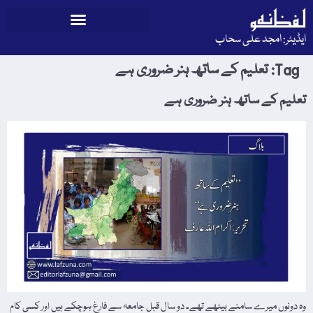
ایڈیٹر: امجد علی سحاب
Tag:
تعلیم کے ساتھ ہنر ضروری ہے
تعلیم کے ساتھ ہنر ضروری ہے
وہ دونوں میرے سامنے بیٹھے تھے۔ دو سال قبل جامعہ سے فارغ ہوچکے ہیں اور کسی کام