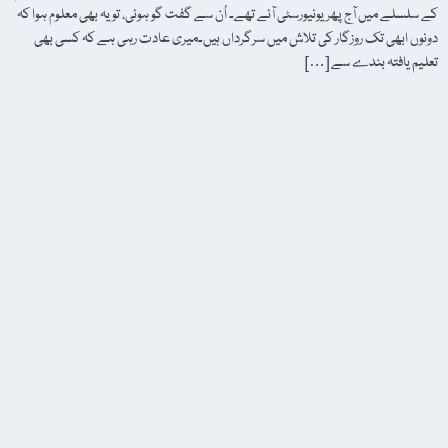
کے سلسلے میں آج پھر یونیورسٹی آئے تھے۔ اُن سے گفت گو ہوئی، تو یہ بھی معلوم ہوا کہ
دونوں ابھی تک روزگار کی تلاش میں سرگرداں ہیں۔میری عادت رہی ہے کہ کسی بھی
تعلیم یافتہ بندے سے […]