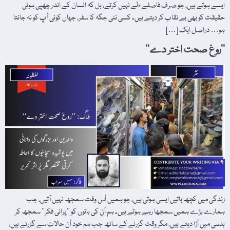
ایسے ہوتے ہیں، جو صرف فاصلے طے نہیں کرتے، بل کہ انسان کے اندر چھپی ہوئی
حقیقت کو بھی بے نقاب کر دیتے ہیں۔ کسی نئی جگہ کا سفر، جہاں کوئی آپ کو نہ جانتا
ہو… دراصل ایک […]
’’روغ صحت اختر دے‘‘
زندگی میں کچھ باتیں ایسی ہوتی ہیں، جو ہمیں اُس وقت سمجھ نہیں آتیں، جب
ہمارے بڑے ہمیں سمجھا رہے ہوتے ہیں۔ ہم اُن کی باتوں کو ’’پرانی فکر‘‘ سمجھ کر
ہنسی میں اُڑا دیتے ہیں، مگر وقت گزرنے کے ساتھ جب ہم خود اُن حالات سے گزرتے ہیں،