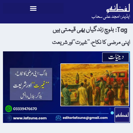
ایڈیٹر: امجد علی سحاب
Tag:
بلوچ زندگیاں بھی قیمتی ہیں
اپنی مرضی کا نکاح، ’’غیرت‘‘اور شریعت