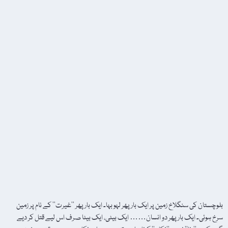
بلوچستان کی سنگلاخ زمین پر ایک بار پھر لہو بہا۔ ایک بار پھر ’’غیرت‘‘ کے نام پر زمین
سرخ ہوئی۔ ایک بار پھر دو انسان…… ایک بیٹی، ایک بیٹا صرف اس لیے قتل کر دیے