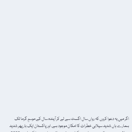
اگر میں یہ دعوا کروں کہ رواں سال اگست سے لے کر آیندہ سال کے موسمِ گرما تک
ہمارے ہاں شدید سیلابی خطرات کا امکان موجود ہے، اور پاکستان ایک بار پھر شدید