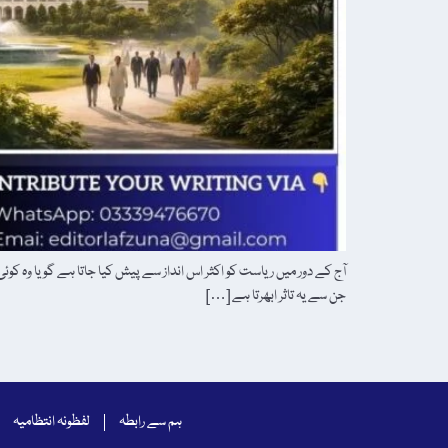
آج کے دور میں ریاست کو اکثر اس انداز سے پیش کیا جاتا ہے گویا وہ کوئی
جن سے یہ تاثر ابھرتا ہے […]
ہم سے رابطہ
لفظونہ انتظامیہ