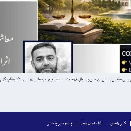
 ایسی مقدس ہستی ہو، جس پر سوال اٹھانا مناسب نہ ہو اور جو معاشرے سے بالا تر مقام رکھتی ہو
کاپی رائٹس
قواعد و ضوابط
پرائیویسی پالیسی