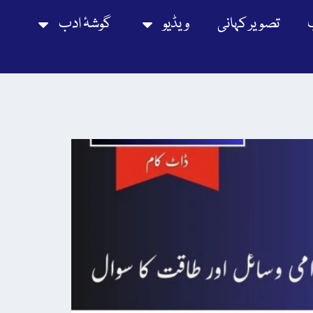
تصویر کہانی
ویڈیو
گوشۂ ادب