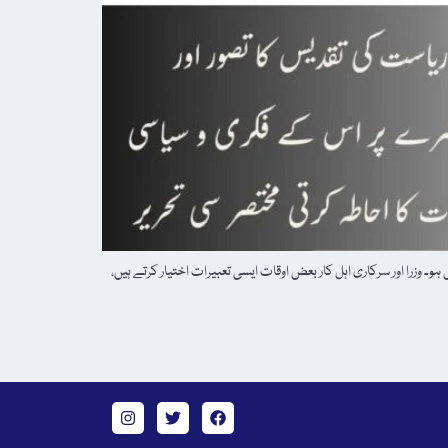
۔ وزرا اور سرکاری اہل کار بعض اوقات ایسی تعبیرات اختیار کرتے ہیں،