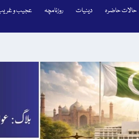
حالات حاضرہ
دینیات
روزنامچہ
عجیب و غریب