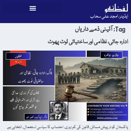
ایڈیٹر: امجد علی سحاب
Tag:
آئینی ذمے داریاں
ادارہ جاتی، نظامی اور ساختیاتی ٹوٹ پھوٹ
پاکستان کو درپیش مسائل، قانون کی کم زوری، احتساب کا سیاسی استعمال، انتخابی بے