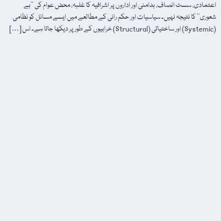
اعتمادی، سست انصاف، بدامنی اور اداروں پر اشرافیہ کا غلبہ، محض عوام کی ’’بے
شعوری‘‘ کا نتیجہ نہیں۔ سیاسیات اور حکم رانی کے مطالعے میں ایسے مسائل کو نظامی
(Systemic) اور ساختیاتی (Structural) خرابیوں کے طور پر دیکھا جاتا ہے۔ اس […]