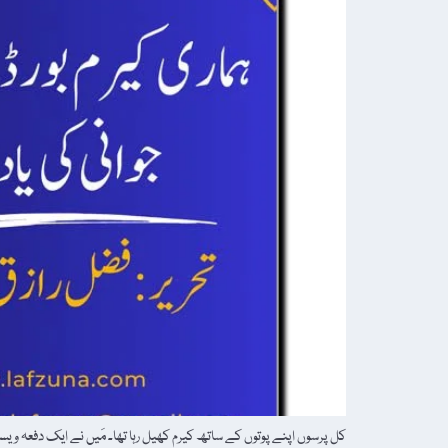
کل پرسوں اپنے پوتوں کے ساتھ کیرم کھیل رہا تھا۔ مَیں نے ایک دفعہ ویسے