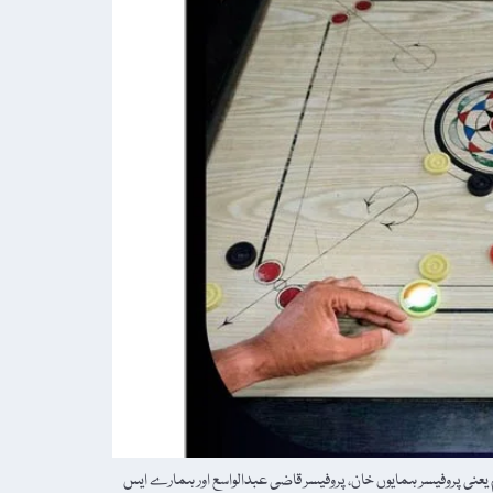
 ہم یعنی پروفیسر ہمایوں خان، پروفیسر قاضی عبدالواسع اور ہمارے ایس