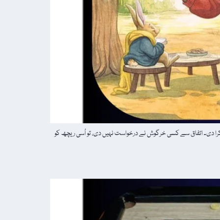
 دی۔ اتفاق سے کسی خرگوش نے درخواست نہیں دی، تو اُسی ریچھ کو