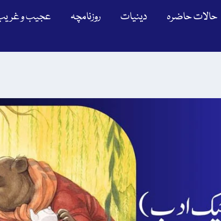
حالات حاضرہ
دینیات
روزنامچہ
عجیب و غریب