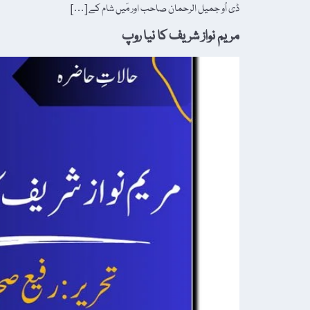
ڈی اُو جمیل الرحمان صاحب اور مَیں شام کے […]
مریم نواز شریف کا نیا روپ