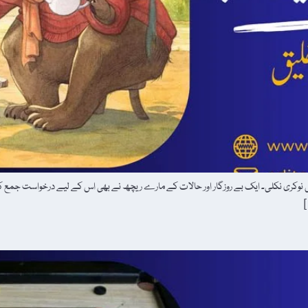
کری نکلی۔ ایک بے روزگار اور حالات کے مارے ریچھ نے بھی اس کے لیے درخواست جمع کرا