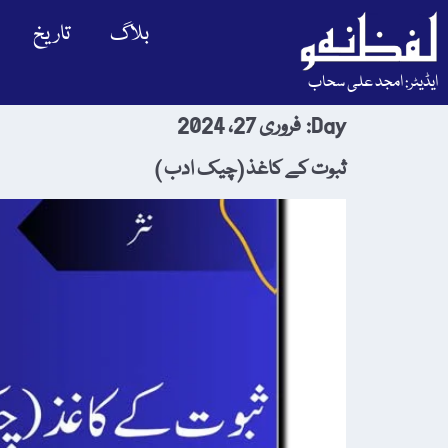
بلاگ
تاریخ
ایڈیٹر: امجد علی سحاب
Day:
فروری 27، 2024
ثبوت کے کاغذ (چیک ادب )