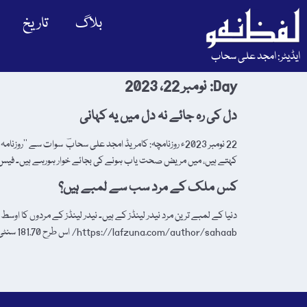
بلاگ
تاریخ
ایڈیٹر: امجد علی سحاب
Day:
نومبر 22، 2023
دل کی رہ جائے نہ دل میں یہ کہانی
22 نومبر 2023ء روزنامچہ: کامریڈ امجد علی سحابؔ سوات سے ’’
کہتے ہیں، میں مریض صحت یاب ہونے کی بجائے خوار ہورہے ہیں۔ فیس
کس ملک کے مرد سب سے لمبے ہیں؟
https://lafzuna.com/author/sahaab/ اس طرح 181.70 سنٹی میٹر کے قد کے ساتھ بلجیئم کے مردوں کی پوری دنیا میں دوسری […]