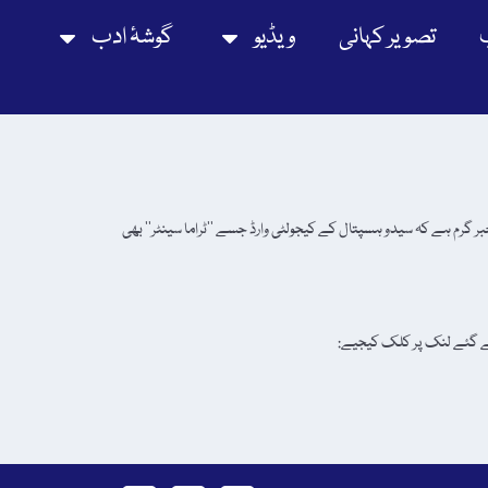
تصویر کہانی
ویڈیو
گوشۂ ادب
 پر خبر گرم ہے کہ سیدو ہسپتال کے کیجولٹی وارڈ جسے ’’ٹراما سینٹر‘‘ بھی
ر پڑھنے کے لیے نیچے دیے گئے لنک پر کلک کیجیے: