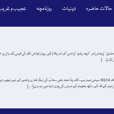
حالات حاضرہ
دینیات
روزنامچہ
عجیب و غریب
روزنامہ مشرق‘‘ (پشاور) اور ’’ڈیوہ ریڈیو‘‘ (وائس آف امریکہ) کے رپورٹر فیاض ظفر کی فیس بُک وال
 بُک […]
دنیا کے لمبے ترین مرد نیدر لینڈز کے ہیں۔ نیدر لینڈز کے مردوں کا اوسط قد 182.54 سینٹی میٹر ہے۔ کامریڈ امجد علی سحابؔ کی دیگر تحاری