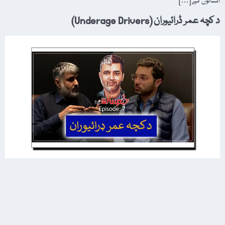
انسانوں کے […]
د کچہ عمر ڈرائیوران (Underage Drivers)