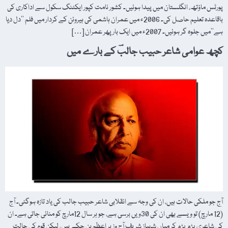
پورٹس ماؤتھ، انگلستان میں پیدا ہوئیں۔ کشور نامت کپور ایکٹنگ سکول سے اداکاری کی
باقاعدہ تعلیم حاصل کی۔ 2006ء میں عمران ہاشمی کی ہیروئن کے کردار میں فلم ’’دل دیا
ہے‘‘میں جلوہ گر ہوئیں۔ 2007ء میں ایک بار پھر عمران […]
کچھ عوامی شاعر حبیب جالبؔ کے بارے میں
آج جو ملکی حالات ہیں، ان کی وجہ سے انقلابی شاعر حبیب جالب کی یاد تازہ ہوگئی۔ آج
(12 مارچ) تو ویسے بھی ان کی 30ویں برسی ہے، جو ہر سال 12مارچ کو منائی جاتی ہے۔ ان
کی شاعری پڑھ پڑھ کر میاں شہباز شریف آج وزیر اعظم بن چکے ہیں، لیکن قوم کی حالت