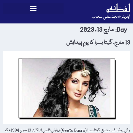
ایڈیٹر: امجد علی سحاب
Day:
مارچ 13، 2023
13 مارچ، گیتا بسرا کا یومِ پیدایش
وکی پیڈیا کے مطابق گیتا بسرا (Geeta Basra) بھارتی فلمی اداکارہ، 13 مارچ 1984ء کو