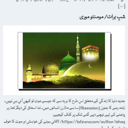
[…]
شبِ برات/ مومنٹو موری
جدید دنیا کا زندگی کے متعلق اس طرح کا رویہ ہے کہ جیسے موت تو کبھی آنی ہی نہیں۔
زندہ رہنے کا جنون (Obsession) سا ہے ماڈرن انسانوں میں۔ ندا اسحاق کی دیگر تحاریر
پڑھنے کے لیے نیچے دیے گئے لنک پر کلک کیجیے:
https://lafzuna.com/author/ishaq/ لافانی ہونے کی خواہش اور موت کا خوف