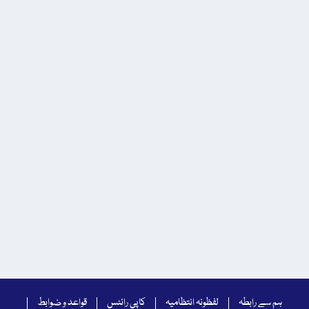
ہم سے رابطہ
لفظونہ انتظامیہ
کاپی رائٹس
قواعد و ضوابط