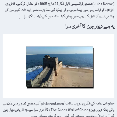
(Jules Verne) مشہور فرانسیسی ناول نگار 24 مارچ 1905ء کو انتقال کرگئے۔ 8 فروری
1828ء کو فرانس ہی میں پیدا ہوئے۔ وکی پیڈیا کے مطابق سائنسی ایجادات کو رومان کی
چاشنی دے کر ناول کے روپ میں پیش کیا۔ ابتدا میں کئی ڈرامے لکھے […]
یہ ہے دیوارِ چین کا آخری سرا
معلوماتِ عامہ کی انگریزی ویب سائٹ "pinterest.com”کے مطابق تصویر میں دِکھنے
والی جگہ دیوارِ چین (The Great Wall of China) کا آخری سرا ہے۔ یہ تاریخی دیوار چین
کے "Hebei” صوبہ میں سمندر کے کنارے جاکر ختم ہوجاتی ہے۔