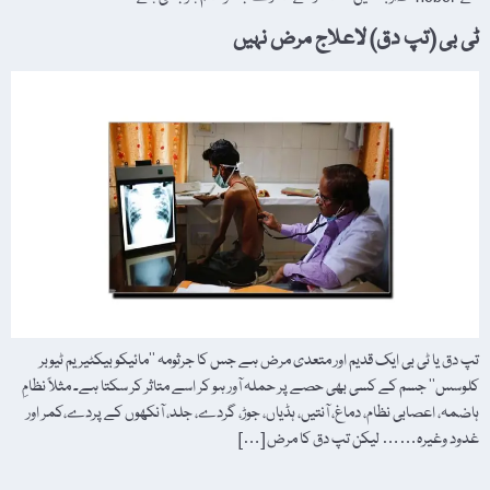
ٹی بی (تپ دق) لاعلاج مرض نہیں
تپ دق یا ٹی بی ایک قدیم اور متعدی مرض ہے جس کا جرثومہ ’’مائیکو بیکٹیریم ٹیوبر
کلوسس‘‘ جسم کے کسی بھی حصے پر حملہ آور ہو کر اسے متاثر کر سکتا ہے۔ مثلاً نظامِ
ہاضمہ، اعصابی نظام، دماغ، آنتیں، ہڈیاں، جوڑ، گردے، جلد، آنکھوں کے پردے،کمر اور
غدود وغیرہ…… لیکن تپ دق کا مرض […]