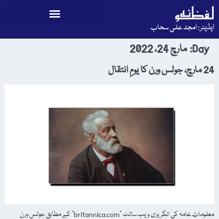
ایڈیٹر: امجد علی سحاب
Day:
مارچ 24، 2022
24 مارچ، جولس ورن کا یومِ انتقال
معلوماتِ عامہ کی انگریزی ویب سائٹ "britannica.com” کے مطابق جولس ورن