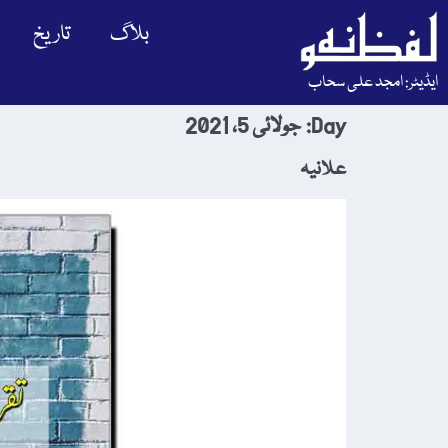
بلاگ
تاریخ
ایڈیٹر: امجد علی سحاب
Day:
جولائی 5، 2021
علانیہ