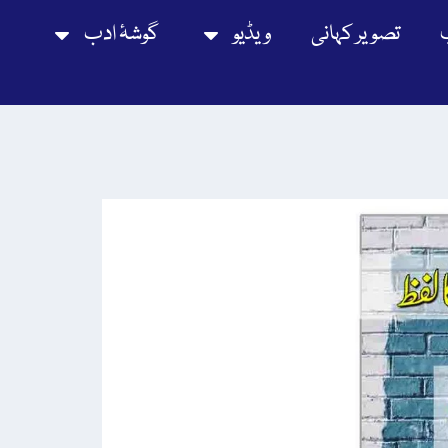
تصویر کہانی
ویڈیو
گوشۂ ادب