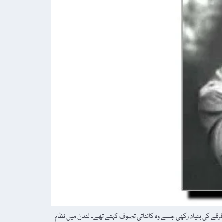
 بانیِ مغربی تصوف 5 جولائی 1882ء کو متحدہ ہندوستان میں پیدا ہوئے۔ مغرب (لندن) میں 1914ء میں ایک صوفی فرقے کی بنیاد رکھی جسے وہ کائناتی تصوف کہتے تھے۔ لندن میں نظام