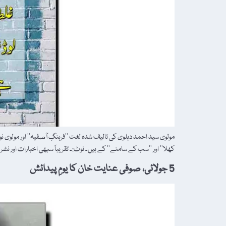
مولوی سید احمد دہلوی کی تالیف شدہ لغت ’’فرہنگِ آصفیہ‘‘ اور مولوی نور ا
کھلا‘‘ اور ’’سب کے سامنے‘‘ کے ہیں۔ نوٹ:۔ تقریباً سبھی اخبارات اور نش
5 جولائی، صوفی عنایت خان کا یومِ پیدائش