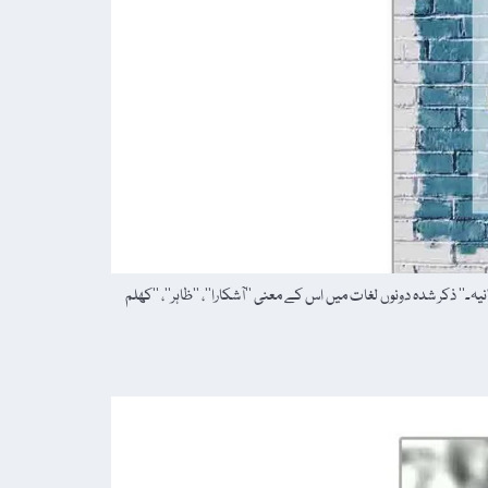
۔‘‘ ذکر شدہ دونوں لغات میں اس کے معنی ’’آشکارا‘‘، ’’ظاہر‘‘، ’’کھلم