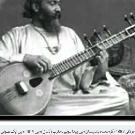
وکی پیڈیا کے مطابق عنایت خان (Inayat Khan)