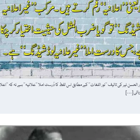
لحسن نیر کی تالیف ’’نور اللغات‘‘ کے مطابق اس لفظ کا دُرست املا ’’علانیہ‘‘ ہے نہ کہ ’’اعلانیہ
ریاتی […]