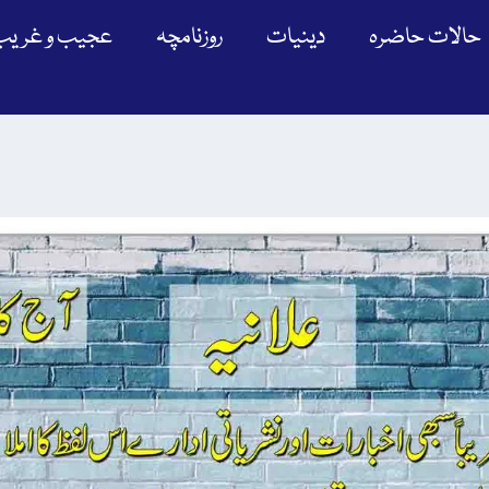
حالات حاضرہ
دینیات
روزنامچہ
عجیب و غریب