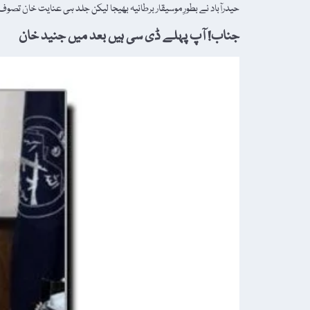
حیدرآباد نے بطورِ موسیقار برطانیہ بھیجا لیکن جلد ہی عنایت خان تصوف
جناب! آپ پہلے ڈی سی ہیں بعد میں جنید خان