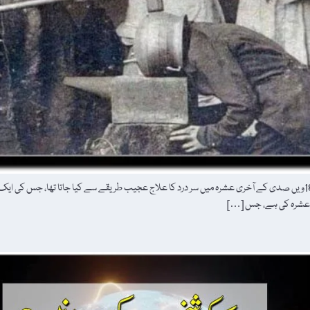
معلوماتِ عامہ کی انگریزی ویب سائٹ "pinterest.com” کے مطابق 18ویں صدی کے آخری عشرہ میں سر درد کا علاج عجیب طریقے