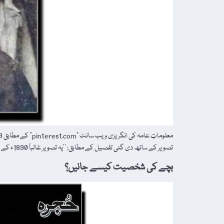
تصویر کے ساتھ دی گئی تفصیل کے مطابق: ’’یہ تصویر غالباً 1890ء کے عشرہ کی ہے، جس […]
بچے کی شخصیت کیسے جانیں؟