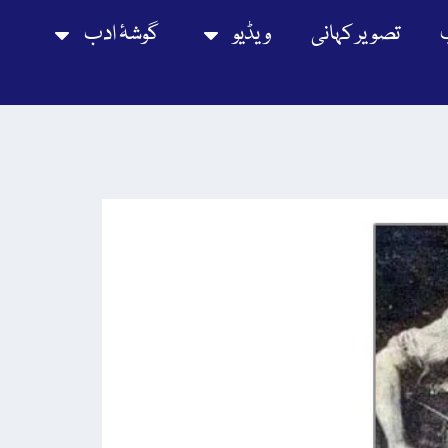
تصویر کہانی
ویڈیو
گوشۂ ادب