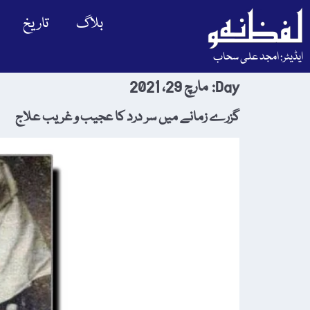
بلاگ
تاریخ
ایڈیٹر: امجد علی سحاب
Day:
مارچ 29، 2021
گزرے زمانے میں سر درد کا عجیب و غریب علاج