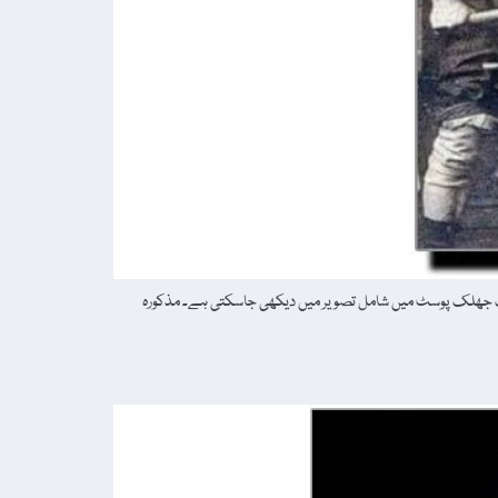
 سے کیا جاتا تھا، جس کی ایک جھلک پوسٹ میں شامل تصویر میں دیکھی جاسکتی ہے۔ مذکورہ