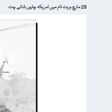
29 مارچ، ویت نام میں امریکہ چاروں شانے چت