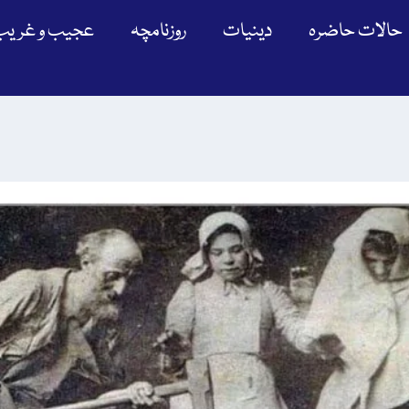
حالات حاضرہ
دینیات
روزنامچہ
عجیب و غریب