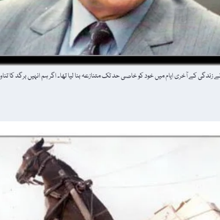
دگی کے آخری ایام میں خود کو خاصی حد تک متنازعہ بنا لیا تھا۔ اگر ہم انہیں برگد کا تنا