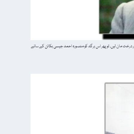
ور درخت مان لیں، تو پھر اس برگد کو منصورہ احمد جیسی بکائن کے سائے