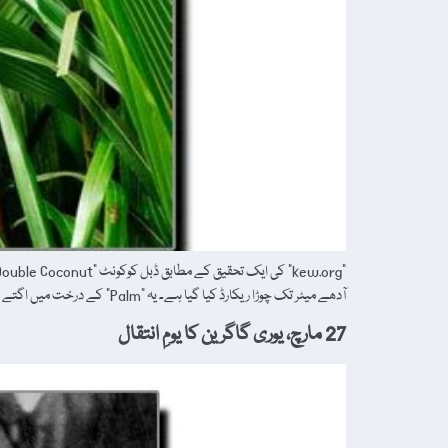
آدھے میٹر تک چوڑا ریکارڈ کیا گیا ہے۔ یہ "Palm” کے درخت میں اگتے […]
27 مارچ، یوری گاگرین کا یومِ انتقال