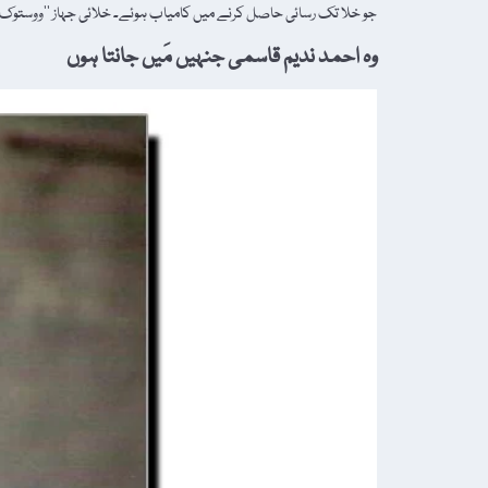
جو خلا تک رسائی حاصل کرنے میں کامیاب ہوئے۔ خلائی جہاز ’’ووستوک
وہ احمد ندیم قاسمی جنہیں مَیں جانتا ہوں