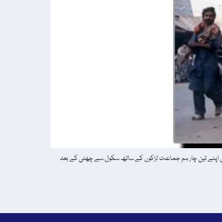
مَیں اپنے تین چار ہم جماعت لڑکوں کے ساتھ سکول سے چھٹی کے بعد