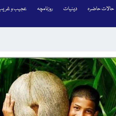
حالات حاضرہ
دینیات
روزنامچہ
عجیب و غریب