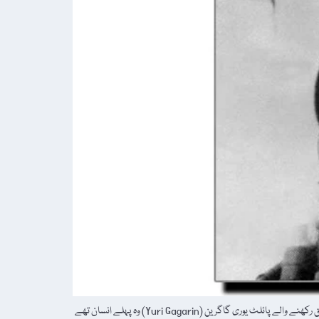
معلوماتِ عامہ کی انگریزی ویب سائٹ "britannica.com” کے مطابق یوری گاگرین 27 مارچ 1968ء کو انتقال کرگئے۔ 12 اپریل 1961ء کو سابق سوویت یونین سے تعلق رکھنے والے پائلٹ یوری گاگرین (Yuri Gagarin) وہ پہلے انسان تھے