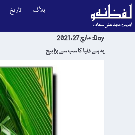
بلاگ
تاریخ
ایڈیٹر: امجد علی سحاب
Day:
مارچ 27، 2021
یہ ہے دنیا کا سب سے بڑا بیج