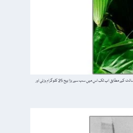
"kew.org” کی ایک تحقیق کے مطابق ڈبل کوکونٹ "Double Coconut” یا "Lodoicea maldivica” کو دنیا کے سب سے بڑے بیج ہونے کا اعزاز حاصل ہے۔ ویب سائٹ کے مطابق اب تک اس میں سب سے بڑا بیج 25 کلوگرام وزنی اور