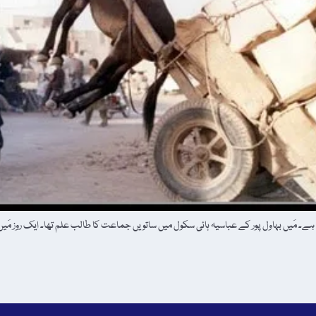
 ہے۔ مَیں بہاول پور کے عباسیہ ہائی سکول میں ساتویں جماعت کا طالب علم تھا۔ ایک روز 