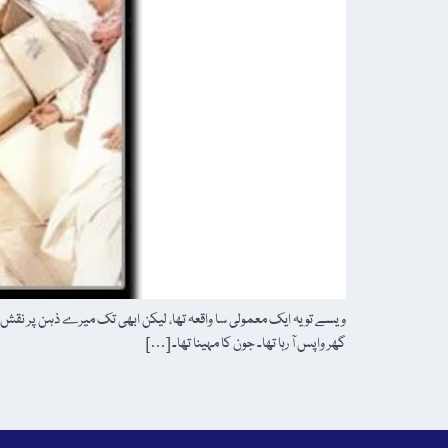
ویسے تو یہ ایک معمولی سا واقعہ تھا، لیکن ابھی تک میرے ذہن پر نقش
گھر واپس آ رہا تھا۔ جون کا مہینا تھا۔ […]