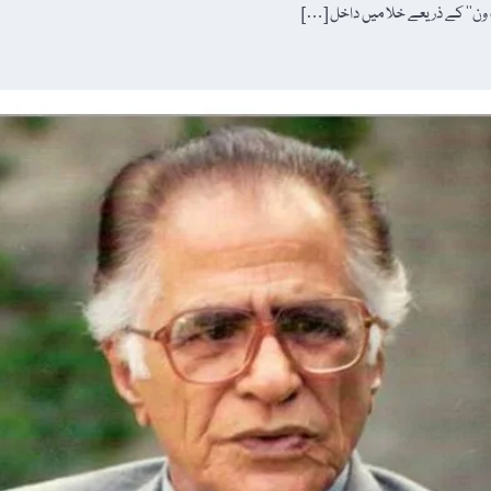
 ون‘‘ کے ذریعے خلا میں داخل […]