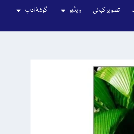
تصویر کہانی
ویڈیو
گوشۂ ادب