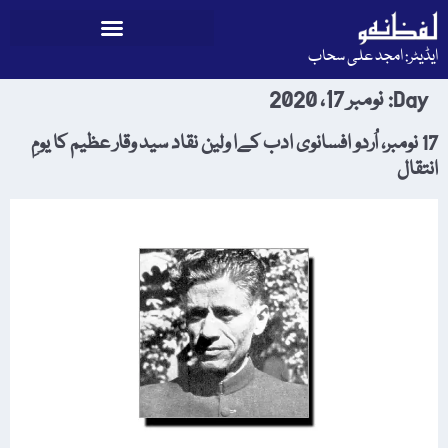
ایڈیٹر: امجد علی سحاب
Day:
نومبر 17، 2020
17 نومبر، اُردو افسانوی ادب کےا ولین نقاد سید وقار عظیم کا یومِ
انتقال