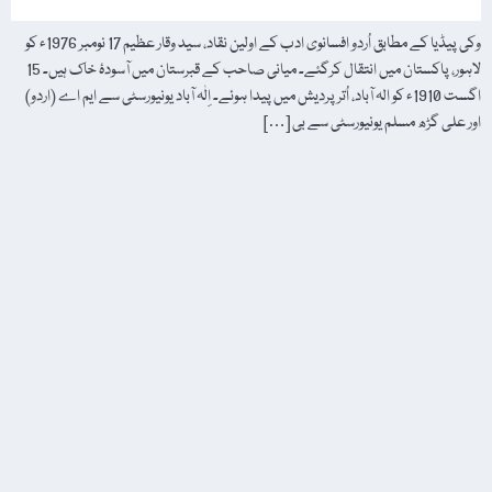
وکی پیڈیا کے مطابق اُردو افسانوی ادب کے اولین نقاد، سید وقار عظیم 17 نومبر 1976ء کو
لاہور، پاکستان میں انتقال کرگئے۔ میانی صاحب کے قبرستان میں آسودۂ خاک ہیں۔ 15
اگست 1910ء کو الہ آباد، اُتر پردیش میں پیدا ہوئے۔ اِلٰہ آباد یونیورسٹی سے ایم اے (اردو)
اور علی گڑھ مسلم یونیورسٹی سے بی […]