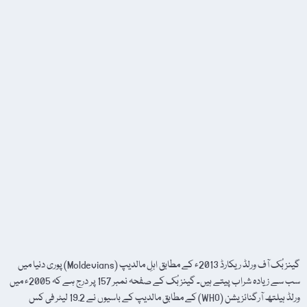
گینز بُک آف ورلڈ ریکارڈ 2013ء کے مطابق اہلِ مالدیپ (Moldevians) پوری دنیا میں
سب سے زیادہ شراب پیتے ہیں۔ گینز بُک کے صفحہ نمبر 157 پر درج ہے کہ 2005ء میں
ورلڈ ہیلتھ آرگنائزیشن (WHO) کے مطابق مالدیپ کے باسیوں نے 19.2 لیٹر فی کس