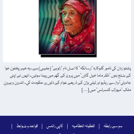
پشتو زبان کی نامور گلوکارہ "زرسانگہ” کا اصل نام "زلوبے” (جلیبی) ہے۔ وہ خیبر پختون خوا
کے ضلع بنوں "ظفر ماما خیل گاؤں” میں پرویز کے گھر میں پیدا ہوئیں۔ انہوں نے اپنی
جادوئی آواز سے ریڈیو اور ٹیلی وژن کے ذریعے عوام کے دلوں پر حکومت کی۔ اندرون و بیرونِ
ملک "میوزک کنسرٹس” میں […]
ہم سے رابطہ
لفظونہ انتظامیہ
کاپی رائٹس
قواعد و ضوابط