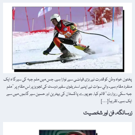
پختون خواہ وطن کو قدرت نے بڑی فیاضی سے نوازا ہے، جس میں ملم جبہ کی سیرگا ہ ایک
منفرد مقام ہے۔ والیِ سوات نے اپنے اسٹریلوی سفیر دوست کی تجویز پر اس مقام پر ’’ملم
جبہ سکی ریزارٹ‘‘ قائم کیا، جو پورے پاکستان کی بہترین اور حسین سیر گاہوں میں سے
ایک ہے۔ تقریباً […]
زرسانگہ، فن اور شخصیت