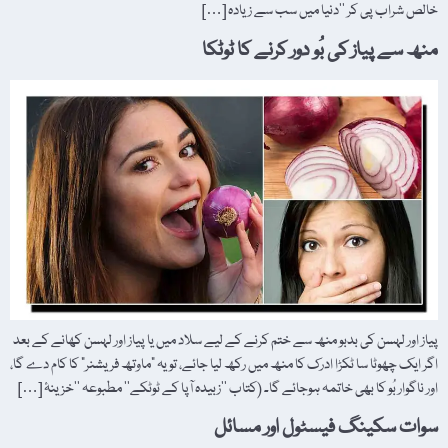
خالص شراب پی کر ’’دنیا میں سب سے زیادہ […]
منھ سے پیاز کی بُو دور کرنے کا ٹوٹکا
پیاز اور لہسن کی بدبو منھ سے ختم کرنے کے لیے سلاد میں یا پیاز اور لہسن کھانے کے بعد
اگر ایک چھوٹا سا ٹکڑا ادرک کا منھ میں رکھ لیا جائے، تو یہ "ماوتھ فریشنر” کا کام دے گا،
اور ناگوار بُو کا بھی خاتمہ ہوجائے گا۔ (کتاب ’’زبیدہ آپا کے ٹوٹکے‘‘ مطبوعہ ’’خزینۂ […]
سوات سکینگ فیسٹول اور مسائل