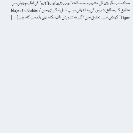
حوالہ سے انگریزی کی مشہور ویب سائٹ "wtffunfact.com” کی ایک چھوٹی سی
تحقیق کے مطابق شیروں کی یہ انتہائی نایاب نسل انگریزی میں "Majestic Golden
Tiger” کہلاتی ہے۔ تحقیق میں آگے یہ تشویش ناک نکتہ بھی رقم ہے کہ روئے […]