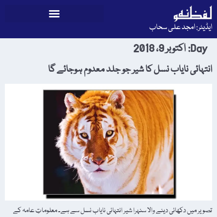
ایڈیٹر: امجد علی سحاب
Day:
اکتوبر 9، 2018
انتہائی نایاب نسل کا شیر جو جلد معدوم ہوجائے گا
تصویر میں دکھائی دینے والا سنہرا شیر انتہائی نایاب نسل سے ہے۔ معلوماتِ عامہ کے