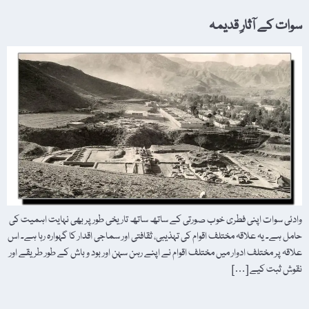
سوات کے آثارِ قدیمہ
وادئی سوات اپنی فطری خوب صورتی کے ساتھ ساتھ تاریخی طور پر بھی نہایت اہمیت کی
حامل ہے۔ یہ علاقہ مختلف اقوام کی تہذیبی، ثقافتی اور سماجی اقدار کا گہوارہ رہا ہے۔ اس
علاقہ پر مختلف ادوار میں مختلف اقوام نے اپنے رہن سہن اور بود و باش کے طور طریقے اور
نقوش ثبت کیے […]