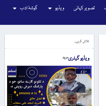
تصویر کہانی
ویڈیو
گوشۂ ادب
ویڈیو گیلری
مزید