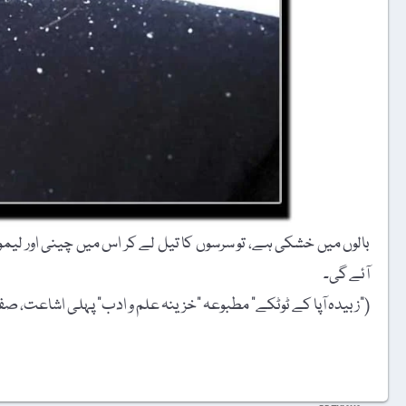
بالوں میں خشکی ہے، تو سرسوں کا تیل لے کر اس میں چینی اور لیمو
آئے گی۔
("زبیدہ آپا کے ٹوٹکے” مطبوعہ "خزینہ علم و ادب” پہلی اشاعت، صفحہ 61 سے انت
t