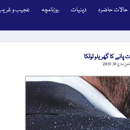
حالات حاضرہ
دینیات
روزنامچہ
عجیب و غریب
انے کا گھریلو ٹوٹکا
ڈمن
مارچ 18, 2019