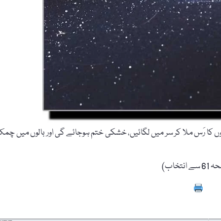
ں کا رَس ملا کر سر میں لگائیں، خشکی ختم ہوجائے گی اور بالوں میں چم
خاب)
Prin