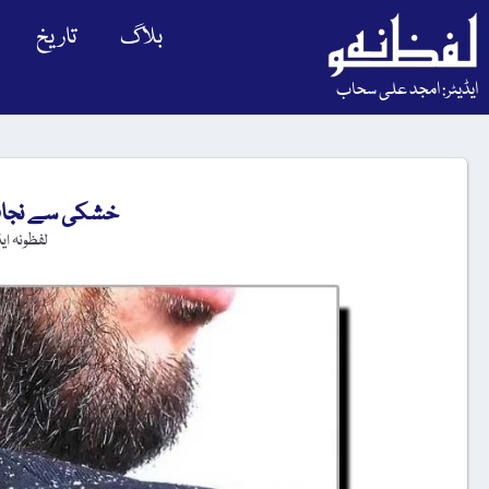
بلاگ
تاریخ
ایڈیٹر: امجد علی سحاب
خشکی سے نجات پ
لفظونہ ای