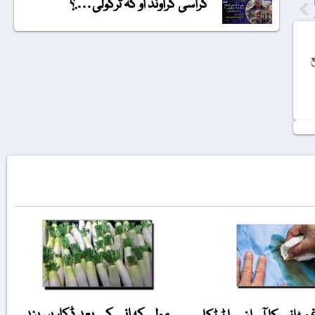
گراسی گراونڈ او کہ ترکولی….؟
ع
مولی کھانے کے بعد ڈکاریں بند