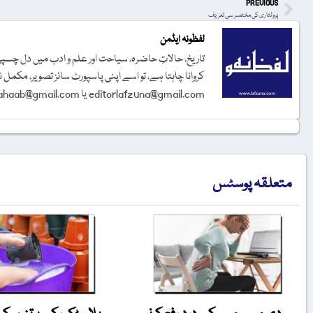
PREVIOUS
پرولتاری کی مختصر سی تعریف
لفظونہ ایڈمن
تاریخ، حالاتِ حاضرہ، سیاحت اور علم و ادب میں دل چسپی 
کروانا چاہتا ہے، تو اسے اپنی پاسپورٹ سائز تصویر، مکمل 
editorlafzuna@gmail.com یا amjadalisahaab@gmail.com پر اِی میل کر دیجیے۔ تحریر شائع کرنے کا فیصلہ ایڈیٹوریل بورڈ کرے گا۔
متعلقہ پوسٹس