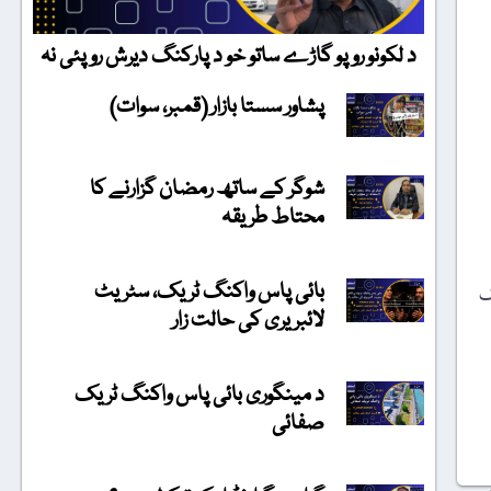
د لکونو روپو گاڑے ساتو خو د پارکنگ دیرش روپئی نہ
پشاور سستا بازار (قمبر، سوات)
شوگر کے ساتھ رمضان گزارنے کا
محتاط طریقہ
بائی پاس واکنگ ٹریک، سٹریٹ
ک
لائبریری کی حالت زار
د مینگوری بائی پاس واکنگ ٹریک
صفائی