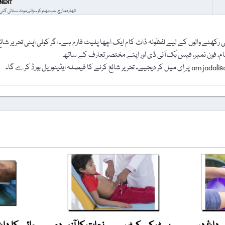
NEXT
اٹھارہ مارچ، جب بھٹو کو سزائے موت سنائی گئی
رکھنے والوں کے لیے لفظونہ ڈاٹ کام ایک اچھا پلیٹ فارم ہے۔ اگر کوئی اپنی تحریر شائ
نام، فون نمبر، فیس بُک آئی ڈی اور اپنے مختصر تعارف کے ساتھ